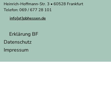
Heinrich-Hoffmann-Str. 3 • 60528 Frankfurt
Telefon: 069 / 677 28 101
info[at]pbhessen.de
Erklärung BF
Datenschutz
Impressum